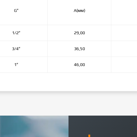
G″
А(мм)
1/2″
29,00
3/4″
36,50
1″
46,00