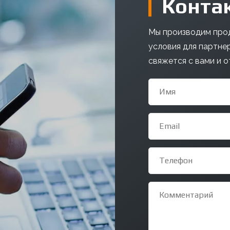
Конта
Мы производим прод
условия для партне
свяжется с вами и о