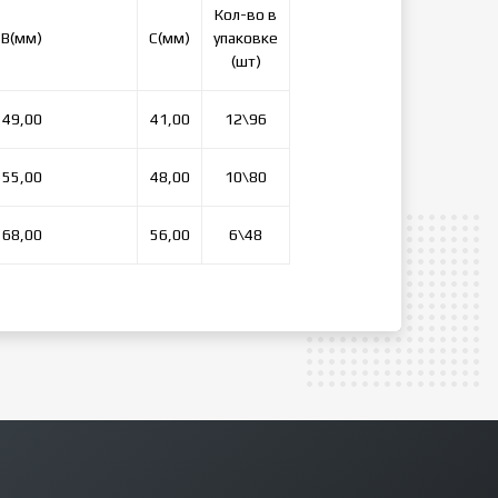
Кол-во в
В(мм)
C(мм)
упаковке
(шт)
49,00
41,00
12\96
55,00
48,00
10\80
68,00
56,00
6\48